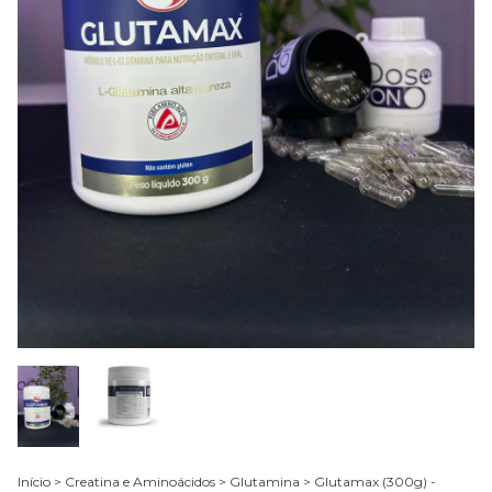
Início
>
Creatina e Aminoácidos
>
Glutamina
>
Glutamax (300g) -